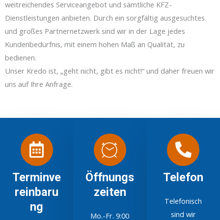
weitreichendes Serviceangebot und sämtliche KFZ-
Dienstleistungen anbieten. Durch ein sorgfältig ausgesuchtes
und großes Partnernetzwerk sind wir in der Lage jedes
Kundenbedürfnis, mit einem hohen Maß an Qualität, zu
bedienen.
Unser Kredo ist, „geht nicht, gibt es nicht!“ und daher freuen wir
uns auf Ihre Anfrage.
Terminve
Öffnungs
Telefon
reinbaru
zeiten
Telefonisch
ng
sind wir
Mo.-Fr. 9:00