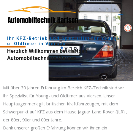
Zum
MAI
Inhalt
MEN
springen
Ihr KFZ-Betrieb und Speziallist für Young-
u. Oldtimer in Viersen
Herzlich Willkommen bei Hartsen
Automobiltechnik in Viersen
Mit über 30 Jahren Erfahrung im Bereich KFZ-Technik sind wir
Ihr Spezialist für Young- und Oldtimer aus Viersen. Unser
Hauptaugenmerk gilt britischen Kraftfahrzeugen, mit dem
Schwerpunkt auf KFZ aus dem Hause Jaguar Land Rover (JLR) ,
der 80er, 90er und 00er Jahre.
Dank unserer großen Erfahrung können wir Ihnen ein